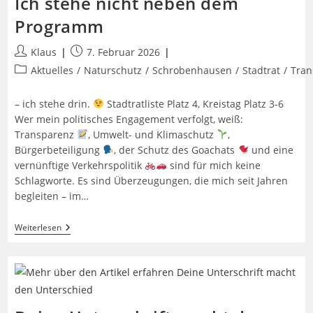
Ich stehe nicht neben dem
Programm
Beitrags-
Beitrag
Klaus
7. Februar 2026
Autor:
veröffentlicht:
Beitrags-
Aktuelles
/
Naturschutz
/
Schrobenhausen
/
Stadtrat
/
Tran
Kategorie:
– ich stehe drin.
Stadtratliste Platz 4, Kreistag Platz 3-6
Wer mein politisches Engagement verfolgt, weiß:
Transparenz
, Umwelt- und Klimaschutz
,
Bürgerbeteiligung
, der Schutz des Goachats
und eine
vernünftige Verkehrspolitik
sind für mich keine
Schlagworte. Es sind Überzeugungen, die mich seit Jahren
begleiten – im…
Ich
Weiterlesen
Stehe
Nicht
Neben
Dem
Programm