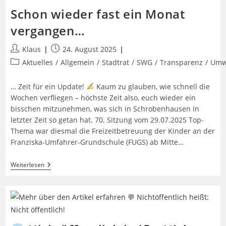
Schon wieder fast ein Monat
vergangen…
Beitrags-
Beitrag
Klaus
24. August 2025
Autor:
veröffentlicht:
Beitrags-
Aktuelles
/
Allgemein
/
Stadtrat
/
SWG
/
Transparenz
/
Umw
Kategorie:
… Zeit für ein Update!
Kaum zu glauben, wie schnell die
Wochen verfliegen – höchste Zeit also, euch wieder ein
bisschen mitzunehmen, was sich in Schrobenhausen in
letzter Zeit so getan hat. 70. Sitzung vom 29.07.2025 Top-
Thema war diesmal die Freizeitbetreuung der Kinder an der
Franziska-Umfahrer-Grundschule (FUGS) ab Mitte…
Schon
Weiterlesen
Wieder
Fast
Ein
Monat
Vergangen…