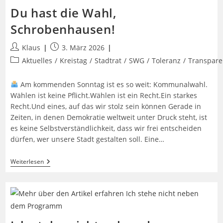
Du hast die Wahl,
Schrobenhausen!
Beitrags-
Beitrag
Klaus
3. März 2026
Autor:
veröffentlicht:
Beitrags-
Aktuelles
/
Kreistag
/
Stadtrat
/
SWG
/
Toleranz
/
Transpare
Kategorie:
Am kommenden Sonntag ist es so weit: Kommunalwahl.
Wählen ist keine Pflicht.Wählen ist ein Recht.Ein starkes
Recht.Und eines, auf das wir stolz sein können Gerade in
Zeiten, in denen Demokratie weltweit unter Druck steht, ist
es keine Selbstverständlichkeit, dass wir frei entscheiden
dürfen, wer unsere Stadt gestalten soll. Eine…
Du
Weiterlesen
Hast
Die
Wahl,
Schrobenhausen!