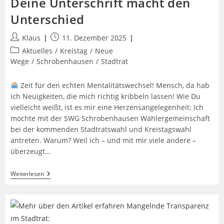
Deine Unterschrift macht den
Unterschied
Beitrags-
Beitrag
Klaus
11. Dezember 2025
Autor:
veröffentlicht:
Beitrags-
Aktuelles
/
Kreistag
/
Neue
Kategorie:
Wege
/
Schrobenhausen
/
Stadtrat
Zeit für den echten Mentalitätswechsel! Mensch, da hab
ich Neuigkeiten, die mich richtig kribbeln lassen! Wie Du
vielleicht weißt, ist es mir eine Herzensangelegenheit: Ich
möchte mit der SWG Schrobenhausen Wählergemeinschaft
bei der kommenden Stadtratswahl und Kreistagswahl
antreten. Warum? Weil ich – und mit mir viele andere –
überzeugt…
Deine
Weiterlesen
Unterschrift
Macht
Den
Unterschied