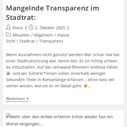
Mangelnde Transparenz im
Stadtrat:
Beitrags-
Beitrag
Klaus
2. Oktober 2025
Autor:
veröffentlicht:
Beitrags-
Aktuelles
/
Allgemein
/
meine
Kategorie:
Sicht
/
Stadtrat
/
Transparenz
Wenn Ausnahmen nicht genutzt werden Wer schon mal bei
einer Stadtratssitzung war, kennt das: Es ist richtig schwer,
da mitzuhalten. Auf der Leinwand flimmern endlose Folien
, und wir Zuhörer*innen sollen innerhalb weniger
Sekunden Texte in Romanlänge erfassen – ohne dass wir
vorher wissen, worum es im Detail geht.
…
Mangelnde
Weiterlesen
Transparenz
Im
Stadtrat: