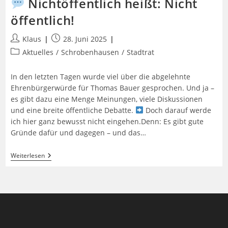
Nichtöffentlich heißt: Nicht
öffentlich!
Beitrags-
Beitrag
Klaus
28. Juni 2025
Autor:
veröffentlicht:
Beitrags-
Aktuelles
/
Schrobenhausen
/
Stadtrat
Kategorie:
In den letzten Tagen wurde viel über die abgelehnte
Ehrenbürgerwürde für Thomas Bauer gesprochen. Und ja –
es gibt dazu eine Menge Meinungen, viele Diskussionen
und eine breite öffentliche Debatte.
Doch darauf werde
ich hier ganz bewusst nicht eingehen.Denn: Es gibt gute
Gründe dafür und dagegen – und das…
Weiterlesen
Nichtöffentlich
Heißt:
Nicht
Öffentlich!