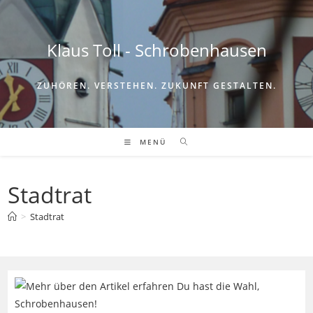
Zum
Inhalt
springen
Klaus Toll - Schrobenhausen
ZUHÖREN. VERSTEHEN. ZUKUNFT GESTALTEN.
MENÜ
Stadtrat
>
Stadtrat