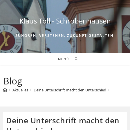
Zum
Inhalt
springen
Klaus Toll - Schrobenhausen
ZUHÖREN. VERSTEHEN. ZUKUNFT GESTALTEN.
MENÜ
Blog
>
Aktuelles
>
Deine Unterschrift macht den Unterschied
>
Deine Unterschrift macht den