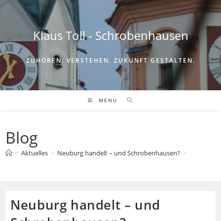
Zum
Inhalt
springen
Klaus Toll - Schrobenhausen
ZUHÖREN. VERSTEHEN. ZUKUNFT GESTALTEN.
MENÜ
Blog
>
Aktuelles
>
Neuburg handelt – und Schrobenhausen?
>
Neuburg handelt – und